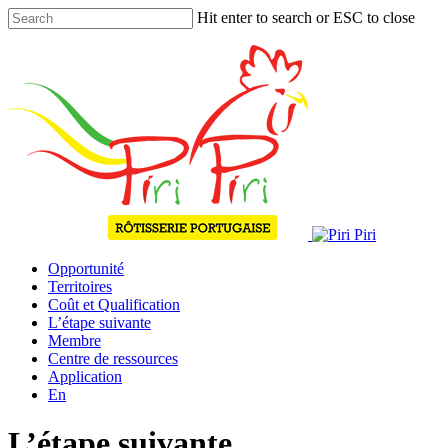
Skip
Hit enter to search or ESC to close
to
Close
main
Search
content
Opportunité
Territoires
Coût et Qualification
L’étape suivante
Membre
Centre de ressources
Application
En
L’étape suivante