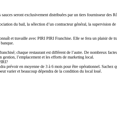
es sauces seront exclusivement distribuées par un tiers fournisseur des R
iation du bail, la sélection d’un contracteur général, la supervision d
ît et travaille avec PIRI PIRI Franchise. Elle se fera un plaisir de trav
a banque.
ranchisé; chaque restaurant est différent de l’autre. De nombreux facteu
en gestion, l’emplacement et les efforts de marketing local.
PIRI?
audra prévoir en moyenne de 3 à 6 mois pour être opérationnel. Sachez q
peut varier et beaucoup dépendra de la condition du local loué.