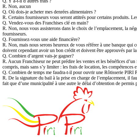
Q.
Y
a-t-il d’autres frais ?
R.
Non, aucun
Q.
Où dois-je acheter mes denrées alimentaires ?
R.
Certains fournisseurs vous seront attitrés pour certains produits. L
Q.
Vendez-vous des Franchises clé en main?
R.
Non, nous vous assisterons dans le choix de l’emplacement, la négoc
fournisseurs.
Q.
Fournissez-vous une aide financière?
R.
Non, mais nous serons heureux de vous référer à une banque qui conna
doivent cependant avoir un bon crédit et doivent être approuvés par l
Q.
Combien d’argent vais-je gagner?
R.
Aucun Franchiseur ne peut prédire les ventes et les bénéfices d’un f
compris, mais sans s’y limiter : les frais de location, les compétences 
Q.
Combien de temps me faudra-t-il pour ouvrir une Rôtisserie PIRI 
R.
De la signature du bail à la prise en charge de l’emplacement, il f
fait que d’une municipalité à une autre le délai d’obtention de permis 