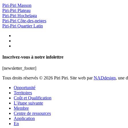
Piri-Piri Masson
Piri-Piri Plateau
Piri-Piri Hochelaga
Piri-Piri Côte-des-neiges
Piri-Piri Quartier Latin
Inscrivez-vous à notre infolettre
[newsletter_footer]
Tous droits réservés © 2026 Piri Piri. Site web par
NADdesign
, une 
Opportunité
Territoires
Coût et Qualification
L’étape suivante
Membre
Centre de ressources
Application
En